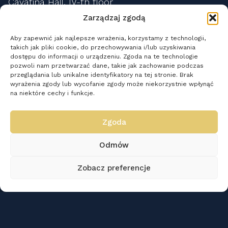
Cavatina Hall, IV-th floor
Dworkowa 2,
Zarządzaj zgodą
43-300 Bielsko-Biała
Aby zapewnić jak najlepsze wrażenia, korzystamy z technologii,
studio@cavatina.pl
takich jak pliki cookie, do przechowywania i/lub uzyskiwania
Data Protection Officer
dostępu do informacji o urządzeniu. Zgoda na te technologie
pozwoli nam przetwarzać dane, takie jak zachowanie podczas
Monika Danek
przeglądania lub unikalne identyfikatory na tej stronie. Brak
monika.danek@cavatina.pl
wyrażenia zgody lub wycofanie zgody może niekorzystnie wpłynąć
na niektóre cechy i funkcje.
+48 535 177 599
Zgoda
Follow us on socials
Odmów
Zobacz preferencje
studio
gear
reviews
contact